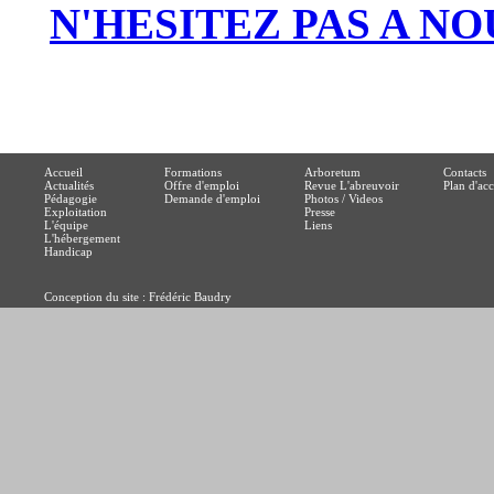
N'HESITEZ PAS A N
Accueil
Formations
Arboretum
Contacts
Actualités
Offre d'emploi
Revue L'abreuvoir
Plan d'acc
Pédagogie
Demande d'emploi
Photos / Videos
Exploitation
Presse
L'équipe
Liens
L'hébergement
Handicap
Conception du site : Frédéric Baudry