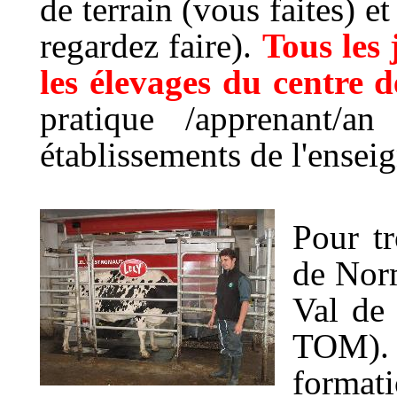
de terrain (vous faites) e
regardez faire).
Tous les 
les élevages du centre 
pratique /apprenant/
établissements de l'ensei
Pour tr
de Norm
Val de
TOM). 
formati