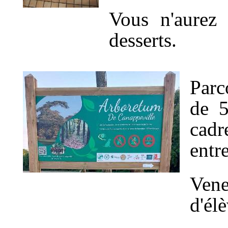
Vous n'aurez 
desserts.
Parc
de 5
cadr
entre
Vene
d'élè