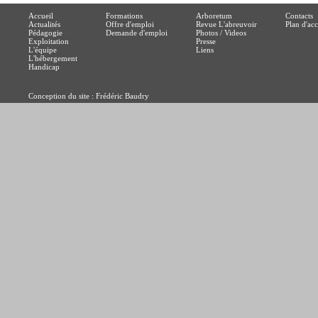
Accueil
Formations
Arboretum
Contacts
Actualités
Offre d'emploi
Revue L'abreuvoir
Plan d'acc
Pédagogie
Demande d'emploi
Photos / Videos
Exploitation
Presse
L'équipe
Liens
L'hébergement
Handicap
Conception du site : Frédéric Baudry