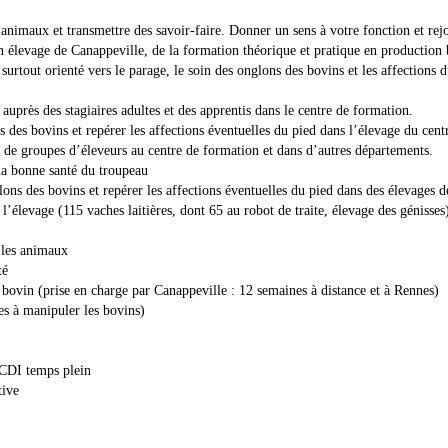
 animaux et transmettre des savoir-faire. Donner un sens à votre fonction et rej
n élevage de Canappeville, de la formation théorique et pratique en productio
surtout orienté vers le parage, le soin des onglons des bovins et les affections 
auprès des stagiaires adultes et des apprentis dans le centre de formation.
ns des bovins et repérer les affections éventuelles du pied dans l’élevage du cen
s de groupes d’éleveurs au centre de formation et dans d’autres départements.
 la bonne santé du troupeau
lons des bovins et repérer les affections éventuelles du pied dans des élevages 
r l’élevage (115 vaches laitières, dont 65 au robot de traite, élevage des génisses
c les animaux
té
 bovin (prise en charge par Canappeville : 12 semaines à distance et à Rennes)
es à manipuler les bovins)
 CDI temps plein
tive