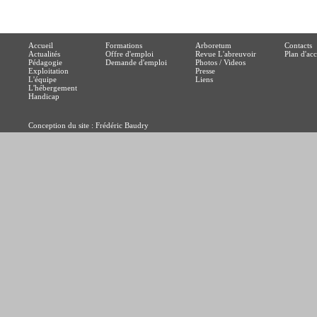
Accueil
Formations
Arboretum
Contacts
Actualités
Offre d'emploi
Revue L'abreuvoir
Plan d'acc
Pédagogie
Demande d'emploi
Photos / Videos
Exploitation
Presse
L'équipe
Liens
L'hébergement
Handicap
Conception du site : Frédéric Baudry