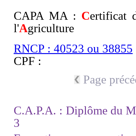
CAPA MA :
C
ertificat 
l'
A
griculture
RNCP : 40523 ou 38855
CPF :
Page précé
C.A.P.A. : Diplôme du Min
3