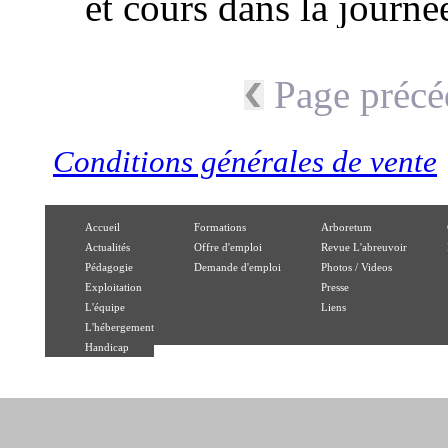
et cours dans la journé
Page précé
Conditions générales de vente
Accueil
Formations
Arboretum
Actualités
Offre d'emploi
Revue L'abreuvoir
Pédagogie
Demande d'emploi
Photos / Videos
Exploitation
Presse
L'équipe
Liens
L'hébergement
Handicap
Conception du site : Frédéric Baudry